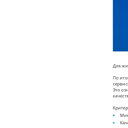
Для жи
По ито
сервис
Это оз
качест
Критер
Мин
Кач