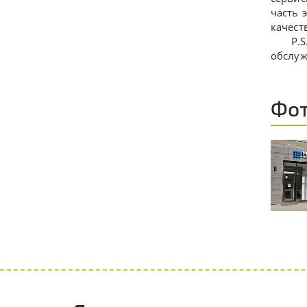
часть 
качест
P.S. С
обслуж
Фот