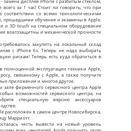
- замена дисплея iPhone с разбитым стеклом,
сего за 1 час! Стоит ли говорить, что при
в соответствии со всеми технологическими
, прошедшими обучение и экзамены в Apple.
че и 3D touch на специальном оборудование
ение влагозащитны и механической прочности
потребовалось закупить на локальный склад
иная с iPhone 6s. Теперь не надо выбирать
ацию рискам! Теперь есть куда обратиться в
полноценной эксплуатации техники Apple,
осу, связанному с Apple, а также получите
мые приложения и многое другое.
зале фирменного сервисного центра Apple
собых возможностей сервисного центра, на
бретя специальную версию аксессуаров
одстве.
le расположен в самом центре Новосибирска,
ицу Марриотт.
талась честь вывести на новый уровень
лашаем всех ценителей Apple получить свою