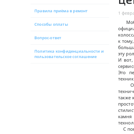
Правила приёма в ремонт
1 февр
Мобай
Способы оплаты
офици
колосс
Вопрос-ответ
к тому
больша
Политика конфиденциальности и
эту рол
пользовательское соглашение
И вот,
сервис
Это п
техник
Обслу
технич
также 
прост
стилис
камня 
технол
С появ