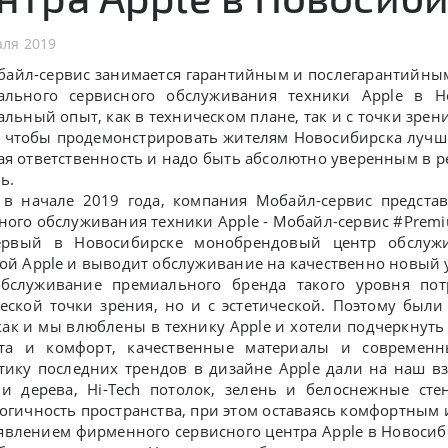
аля 2019
л-сервис занимается гарантийным и послегарантийным 
ального сервисного обслуживания техники Apple в Н
альный опыт, как в техническом плане, так и с точки зрен
, чтобы продемонстрировать жителям Новосибирска лучш
я ответственность и надо быть абсолютно уверенным в ре
ь.
 в начале 2019 года, компания Мобайл-сервис предст
ного обслуживания техники Apple - Мобайл-сервис #Prem
ервый в Новосибирске монобрендовый центр обслужи
ой Apple и выводит обслуживание на качественно новый
живание премиального бренда такого уровня потре
еской точки зрения, но и с эстетической. Поэтому бы
как и мы влюблены в технику Apple и хотели подчеркнуть
ота и комфорт, качественные материалы и современ
тику последних трендов в дизайне Apple дали на наш вз
и дерева, Hi-Tech потолок, зелень и белоснежные сте
огичность пространства, при этом оставаясь комфортным
лением фирменного сервисного центра Apple в Новосиб