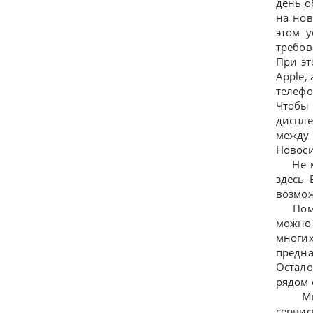
день о
на нов
этом у
требов
При эт
Apple,
телефо
Чтобы 
диспле
между 
Новоси
Не ма
здесь 
возмож
Помим
можно 
многи
предна
Остало
рядом 
Мы ра
сервис