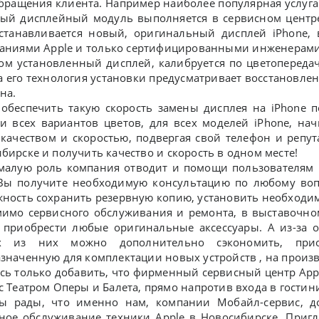
бращения клиента. Например наиболее популярная услуга 
ый дисплейный модуль выполняется в сервисном центре в
станавливается новый, оригинальный дисплей iPhone, 
аниями Apple и только сертифицированными инженерами
ом установленный дисплей, калибруется по цветопереда
 а его технология установки предусматривает восстановл
на.
обеспечить такую скорость замены дисплея на iPhone 
и всех вариантов цветов, для всех моделей iPhone, нач
качеством и скоростью, подвергая свой телефон и репут
бирске и получить качество и скорость в одном месте!
лую роль компания отводит и помощи пользователям в 
Вы получите необходимую консультацию по любому вопр
ность сохранить резервную копию, установить необходи
о сервисного обслуживания и ремонта, в выставочном 
приобрести любые оригинальные аксессуары. А из-за о
х из них можно дополнительно сэкономить, прио
значенную для комплектации новых устройств , на произв
сь только добавить, что фирменный сервисный центр App
с Театром Оперы и Балета, прямо напротив входа в гостин
ды, что именно нам, компании Мобайл-сервис, дос
ное обслуживание техники Apple в Новосибирске. Приг