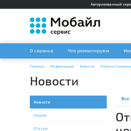
Авторизованный серв
О сервисе
Что ремонтируем
Ин
Главная
Информация
Новости
Новости Сервис
Новости
Все
Новости
От
Акции
це
Статьи