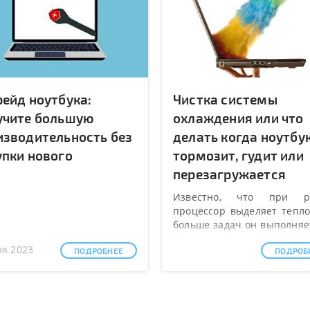
рейд ноутбука:
Чистка системы
учите большую
охлаждения или что
изводительность без
делать когда ноутбу
упки нового
тормозит, гудит или
перезагружается
Известно, что при р
процессор выделяет тепло
больше задач он выполняе
больше мощности потребля
ня 2023
ПОДРОБНЕЕ
ПОДРОБ
значит, сильнее нагрева
такова физика процесса.