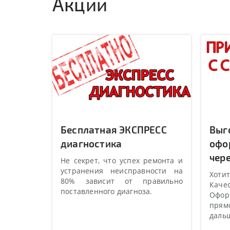
Акции
Бесплатная ЭКСПРЕСС
Выг
диагностика
офо
чере
Не секрет, что успех ремонта и
устранения неисправности на
Хотит
80% зависит от правильно
Качес
поставленного диагноза.
Оформ
прямо
даль