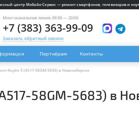
исный центр Мобайл-Сервис — ремонт смартфонов, телевизоров и ноут
Многоканальная линия, 09:00 — 20:00
+7 (383) 363-99-09
Заказать обратный звонок
формация
Партнёрам
Контакты
онт Aspire 5 (A517-58GM-5683) в Новосибирске
 (A517-58GM-5683) в Н