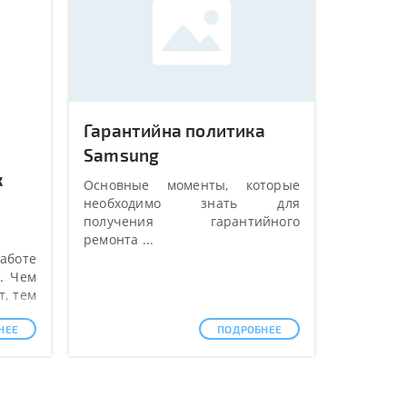
Гарантийна политика
Samsung
к
Основные моменты, которые
необходимо знать для
получения гарантийного
ремонта ...
аботе
. Чем
т, тем
ет, а
НЕЕ
ПОДРОБНЕЕ
ется,