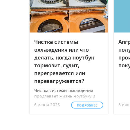
Чистка системы
Апг
охлаждения или что
пол
делать, когда ноутбук
про
тормозит, гудит,
пок
перегревается или
перезагружается?
Чистка системы охлаждения
продлевает жизнь ноутбуку и
предотвращает дорогостоящий
6 июня 2025
8 ию
ПОДРОБНЕЕ
ремонт