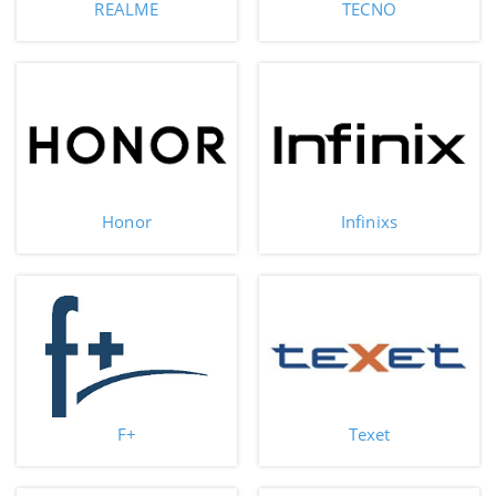
REALME
TECNO
Honor
Infinixs
F+
Texet