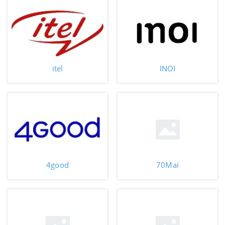
itel
INOI
4good
70Mai