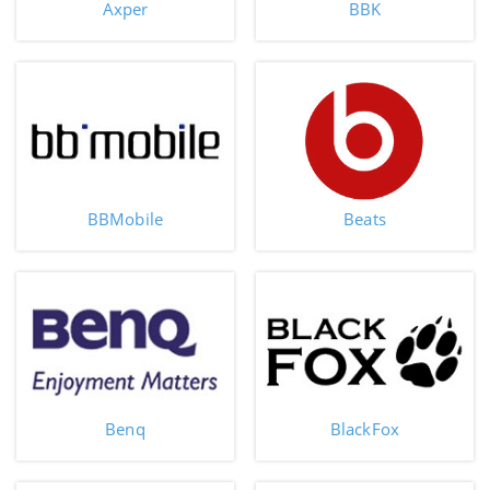
Axper
BBK
BBMobile
Beats
Benq
BlackFox