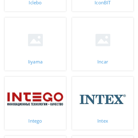
Iclebo
IconBIT
Iiyama
Incar
Intego
Intex