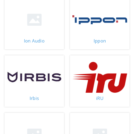
Ion Audio
Ippon
Irbis
iRU