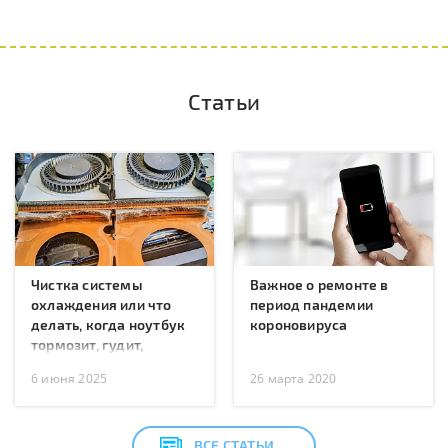
Статьи
Чистка системы
Важное о ремонте в
охлаждения или что
период пандемии
делать, когда ноутбук
короновируса
тормозит, гудит,
перегревается или
6 июня 2025
26 марта 2020
перезагружается?
ВСЕ СТАТЬИ