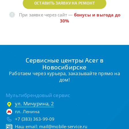
ОСТАВИТЬ ЗАЯВКУ НА РЕМОНТ
При заявке через сайт
—
бонусы и выгода до
30%
Сервисные центры Acer в
Новосибирске
Работаем через курьера, заказывайте прямо на
дом!
Мультибрендовый сервис
ул. Мичурина, 2
пл. Ленина
+7 (383) 363-99-09
Наш email:
mail@mobile-service.ru