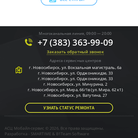
Многоканальная линия, 09:00 — 20:00
+7 (383) 363-99-09
Заказать обратный звонок
Адреса сервисных центров
г.
Новосибирск
,
ул. Вокзальная магистраль, 6а
г.
Новосибирск
,
ул. Орджоникидзе, 33
г.
Новосибирск
,
ул. Орджоникидзе, 33
г.
Новосибирск
,
ул. Мичурина, 2
г.
Новосибирск
,
ул. Мира, 66/1в (ул. Мира, 62 к1)
г.
Новосибирск
,
ул. Ватутина, 27
УЗНАТЬ СТАТУС РЕМОНТА
АСЦ Мобайл-сервис © 2026, Все права защищены.
Разработка -
SMARTIME
&
B1Team Software