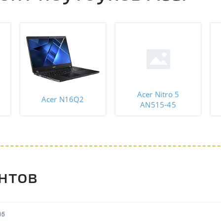
Acer Nitro 5
Acer N16Q2
AN515-45
нтов