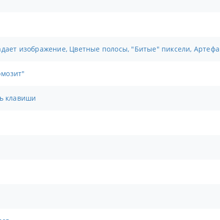
адает изображение, Цветные полосы, "Битые" пиксели, Артефа
рмозит"
сь клавиши