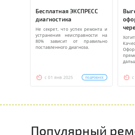
Бесплатная ЭКСПРЕСС
Выг
диагностика
офо
чере
Не секрет, что успех ремонта и
устранения неисправности на
Хотит
80% зависит от правильно
Качес
поставленного диагноза.
Оформ
прямо
даль
с 01 янв 2025
с
ПОДРОБНЕЕ
Популярный ремо