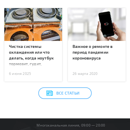
Чистка системы
Важное о ремонте в
охлаждения или что
период пандемии
делать, когда ноутбук
короновируса
тормозит, гудит,
перегревается или
6 июня 2025
26 марта 2020
перезагружается?
ВСЕ СТАТЬИ
Многоканальная линия, 09:00 — 20:00