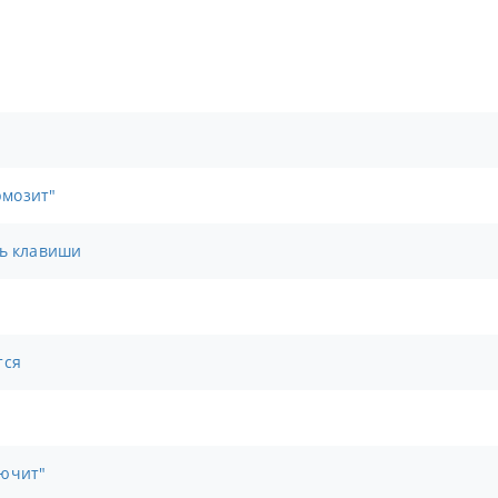
рмозит"
сь клавиши
тся
лючит"