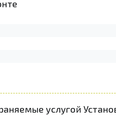
онте
раняемые услугой Устано