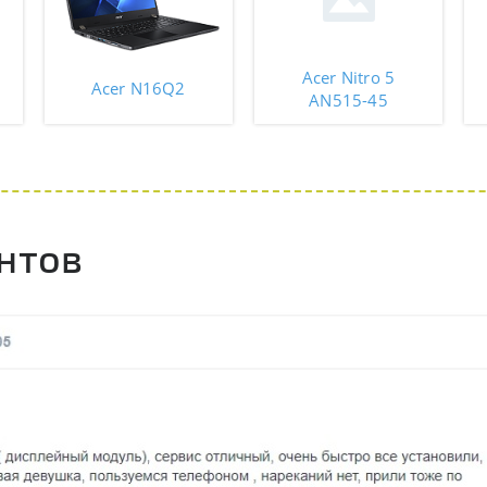
Acer Nitro 5
Acer N16Q2
AN515-45
нтов