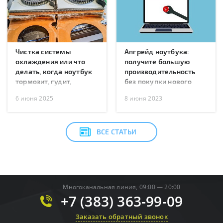
Чистка системы
Апгрейд ноутбука:
охлаждения или что
получите большую
делать, когда ноутбук
производительность
тормозит, гудит,
без покупки нового
перегревается или
6 июня 2025
8 июня 2023
перезагружается?
ВСЕ СТАТЬИ
Многоканальная линия, 09:00 — 20:00
+7 (383) 363-99-09
Заказать обратный звонок