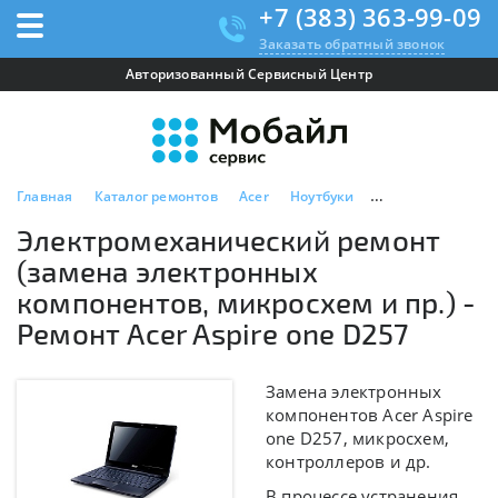
+7 (383) 363-99-09
Заказать обратный звонок
Авторизованный Сервисный Центр
Главная
Каталог ремонтов
Acer
Ноутбуки
Acer Aspire one D
Электромеханический ремонт
(замена электронных
компонентов, микросхем и пр.) -
Ремонт Acer Aspire one D257
Замена электронных
компонентов Acer Aspire
one D257, микросхем,
контроллеров и др.
В процессе устранения