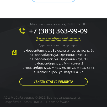
Многоканальная линия, 09:00 — 20:00
+7 (383) 363-99-09
Заказать обратный звонок
Адреса сервисных центров
г.
Новосибирск
,
ул. Вокзальная магистраль, 6а
г.
Новосибирск
,
ул. Орджоникидзе, 33
г.
Новосибирск
,
ул. Орджоникидзе, 33
г.
Новосибирск
,
ул. Мичурина, 2
г.
Новосибирск
,
ул. Мира, 66/1в (ул. Мира, 62 к1)
г.
Новосибирск
,
ул. Ватутина, 27
УЗНАТЬ СТАТУС РЕМОНТА
АСЦ Мобайл-сервис © 2026, Все права защищены.
Разработка -
SMARTIME
&
B1Team Software