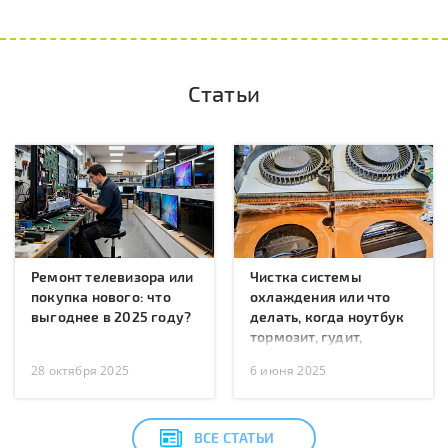
Статьи
Ремонт телевизора или
Чистка системы
покупка нового: что
охлаждения или что
выгоднее в 2025 году?
делать, когда ноутбук
тормозит, гудит,
перегревается или
28 октября 2025
6 июня 2025
перезагружается?
ВСЕ СТАТЬИ