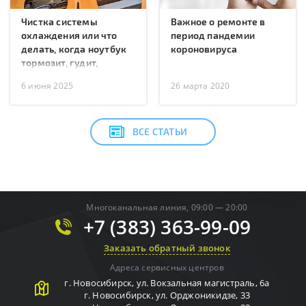
Чистка системы
Важное о ремонте в
охлаждения или что
период пандемии
делать, когда ноутбук
короновируса
тормозит, гудит,
перегревается или
6 июня 2025
26 марта 2020
перезагружается?
ВСЕ СТАТЬИ
Многоканальная линия, 09:00 — 20:00
+7 (383) 363-99-09
Заказать обратный звонок
Адреса сервисных центров
г.
Новосибирск
,
ул. Вокзальная магистраль, 6а
г.
Новосибирск
,
ул. Орджоникидзе, 33