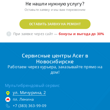
Не нашли нужную услугу?
Оставьте заявку и мы вам перезвоним
ОСТАВИТЬ ЗАЯВКУ НА РЕМОНТ
При заявке через сайт
—
бонусы и выгода до 30%
Сервисные центры Acer в
Новосибирске
Работаем через курьера, заказывайте прямо на
дом!
Мультибрендовый сервис
ул. Мичурина, 2
пл. Ленина
+7 (383) 363-99-09