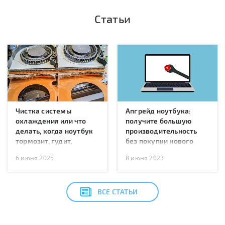
Статьи
Чистка системы
Апгрейд ноутбука:
охлаждения или что
получите большую
делать, когда ноутбук
производительность
тормозит, гудит,
без покупки нового
перегревается или
6 июня 2025
8 июня 2023
перезагружается?
ВСЕ СТАТЬИ