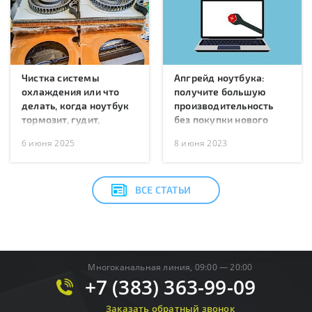
Чистка системы
Апгрейд ноутбука:
охлаждения или что
получите большую
делать, когда ноутбук
производительность
тормозит, гудит,
без покупки нового
перегревается или
6 июня 2025
8 июня 2023
перезагружается?
ВСЕ СТАТЬИ
Многоканальная линия, 09:00 — 20:00
+7 (383) 363-99-09
Заказать обратный звонок