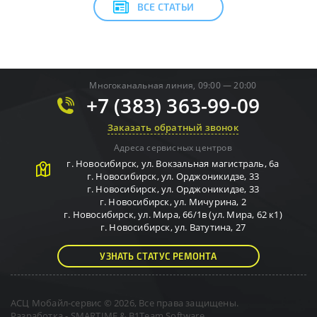
ВСЕ СТАТЬИ
Многоканальная линия, 09:00 — 20:00
+7 (383) 363-99-09
Заказать обратный звонок
Адреса сервисных центров
г.
Новосибирск
,
ул. Вокзальная магистраль, 6а
г.
Новосибирск
,
ул. Орджоникидзе, 33
г.
Новосибирск
,
ул. Орджоникидзе, 33
г.
Новосибирск
,
ул. Мичурина, 2
г.
Новосибирск
,
ул. Мира, 66/1в (ул. Мира, 62 к1)
г.
Новосибирск
,
ул. Ватутина, 27
УЗНАТЬ СТАТУС РЕМОНТА
АСЦ Мобайл-сервис © 2026, Все права защищены.
Разработка -
SMARTIME
&
B1Team Software