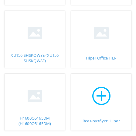
XU156 SHSKQW8E (XU156
Hiper Office HLP
SHSKQW8E)
H1600O5165DM
Все ноутбуки Hiper
(H1600O5165DM)