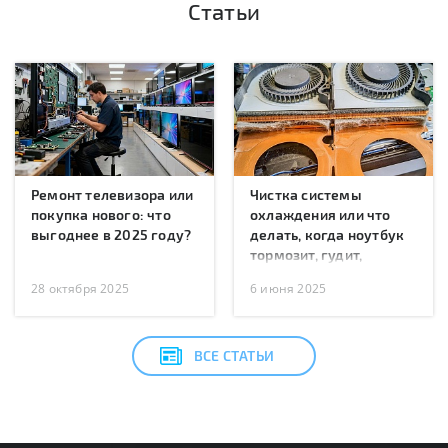
Статьи
Ремонт телевизора или
Чистка системы
покупка нового: что
охлаждения или что
выгоднее в 2025 году?
делать, когда ноутбук
тормозит, гудит,
перегревается или
28 октября 2025
6 июня 2025
перезагружается?
ВСЕ СТАТЬИ