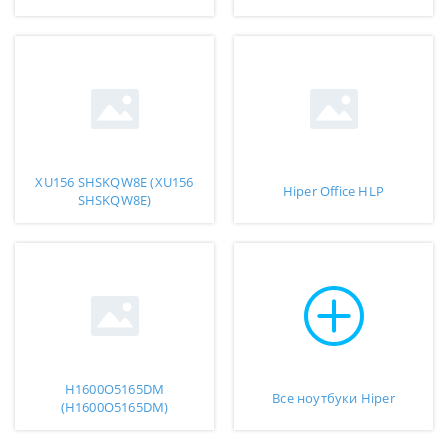
XU156 SHSKQW8E (XU156
Hiper Office HLP
SHSKQW8E)
H1600O5165DM
Все ноутбуки Hiper
(H1600O5165DM)