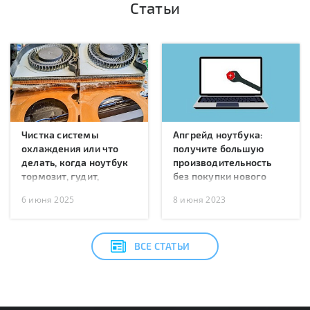
Статьи
Чистка системы
Апгрейд ноутбука:
охлаждения или что
получите большую
делать, когда ноутбук
производительность
тормозит, гудит,
без покупки нового
перегревается или
6 июня 2025
8 июня 2023
перезагружается?
ВСЕ СТАТЬИ