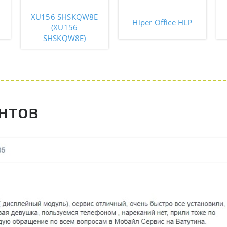
XU156 SHSKQW8E
Hiper Office HLP
(XU156
SHSKQW8E)
нтов