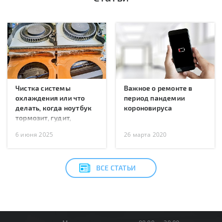
Чистка системы
Важное о ремонте в
охлаждения или что
период пандемии
делать, когда ноутбук
короновируса
тормозит, гудит,
перегревается или
6 июня 2025
26 марта 2020
перезагружается?
ВСЕ СТАТЬИ