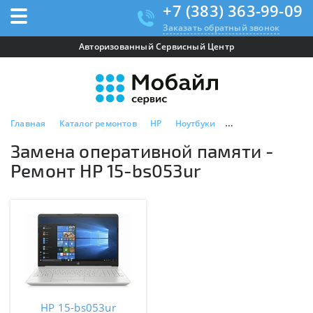
+7 (383) 363-99-09
Заказать обратный звонок
Авторизованный Сервисный Центр
Главная
Каталог ремонтов
HP
Ноутбуки
HP 15-bs053ur
За
Замена оперативной памяти -
Ремонт HP 15-bs053ur
HP 15-bs053ur