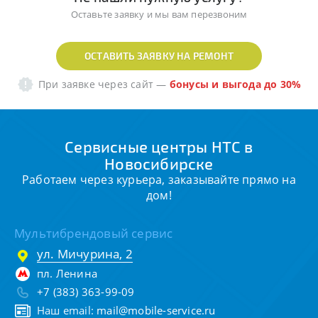
Оставьте заявку и мы вам перезвоним
ОСТАВИТЬ ЗАЯВКУ НА РЕМОНТ
При заявке через сайт
—
бонусы и выгода до 30%
Сервисные центры HTC в
Новосибирске
Работаем через курьера, заказывайте прямо на
дом!
Мультибрендовый сервис
ул. Мичурина, 2
пл. Ленина
+7 (383) 363-99-09
Наш email:
mail@mobile-service.ru