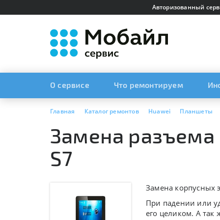
Авторизованный серв
О сервисе
Что ремонтируем
Ин
Главная
Каталог ремонтов
Huawei
Планшеты
Замена разъема 
S7
Замена корпусных э
При падении или уд
его целиком. А так