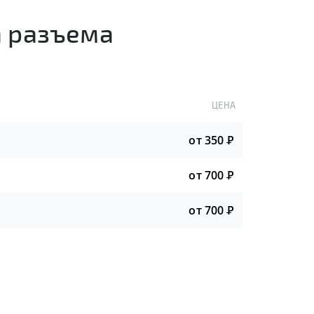
а разъема
ЦЕНА
от 350
Р
от 700
Р
от 700
Р