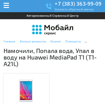
+7 (383) 363-99-09
Заказать обратный звонок
Авторизованный Сервисный Центр
Главная
Каталог ремонтов
Huawei
Планшеты
Huawei Media
Намочили, Попала вода, Упал в
воду на Huawei MediaPad T1 (T1-
A21L)