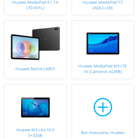
Huawei MediaPad X1 7.0
Huawei MediaPad T5
(7D-501L)
(AGS2-L09)
Huawei MediaPad M5 LTE
Huawei Bach4-L09DS
10 (Cameron-AL09B)
Huawei M3 Lite 10.0
Все планшеты Huawei
3+32GB