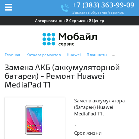
+7 (383) 363-99-09
Заказать обратный звонок
Авторизованный Сервисный Центр
Главная
Каталог ремонтов
Huawei
Планшеты
Huawei Media
Замена АКБ (аккумуляторной
батареи) - Ремонт Huawei
MediaPad T1
Замена аккумулятора
(батареи) Huawei
MediaPad T1.
,
Срок жизни