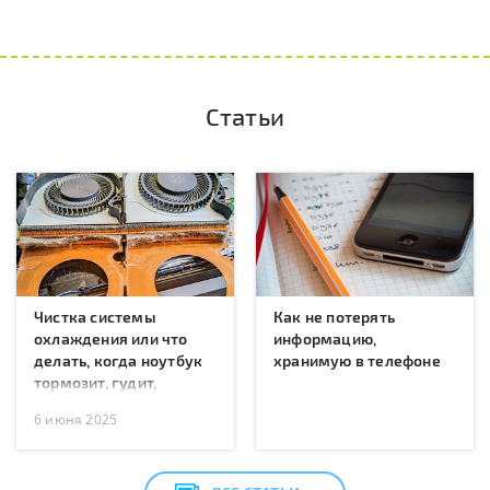
Статьи
Чистка системы
Как не потерять
охлаждения или что
информацию,
делать, когда ноутбук
хранимую в телефоне
тормозит, гудит,
перегревается или
6 июня 2025
перезагружается?