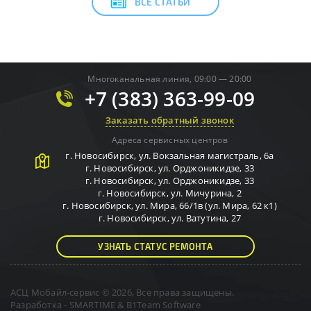
ВСЕ СТАТЬИ
Многоканальная линия, 09:00 — 20:00
+7 (383) 363-99-09
Заказать обратный звонок
Адреса сервисных центров
г.
Новосибирск
,
ул. Вокзальная магистраль, 6а
г.
Новосибирск
,
ул. Орджоникидзе, 33
г.
Новосибирск
,
ул. Орджоникидзе, 33
г.
Новосибирск
,
ул. Мичурина, 2
г.
Новосибирск
,
ул. Мира, 66/1в (ул. Мира, 62 к1)
г.
Новосибирск
,
ул. Ватутина, 27
УЗНАТЬ СТАТУС РЕМОНТА
АСЦ Мобайл-сервис © 2026, Все права защищены.
Разработка -
SMARTIME
&
B1Team Software