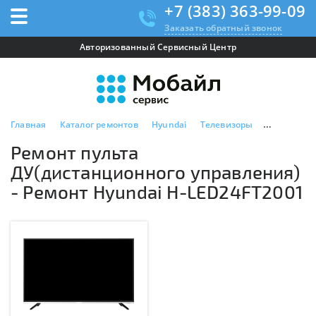
+7 (383) 363-99-09
Заказать обратный звонок
Авторизованный Сервисный Центр
Главная
Каталог ремонтов
Hyundai
Телевизоры
Hyundai H-
Ремонт пульта
ДУ(дистанционного управления)
- Ремонт Hyundai H-LED24FT2001