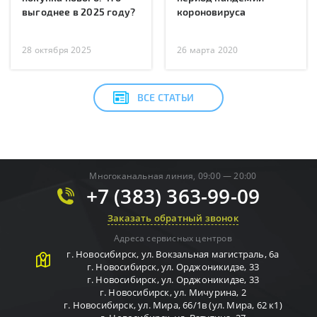
выгоднее в 2025 году?
короновируса
28 октября 2025
26 марта 2020
ВСЕ СТАТЬИ
Многоканальная линия, 09:00 — 20:00
+7 (383) 363-99-09
Заказать обратный звонок
Адреса сервисных центров
г.
Новосибирск
,
ул. Вокзальная магистраль, 6а
г.
Новосибирск
,
ул. Орджоникидзе, 33
г.
Новосибирск
,
ул. Орджоникидзе, 33
г.
Новосибирск
,
ул. Мичурина, 2
г.
Новосибирск
,
ул. Мира, 66/1в (ул. Мира, 62 к1)