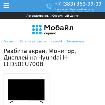
+7 (383) 363-99-09
Заказать обратный звонок
Авторизованный Сервисный Центр
Главная
Каталог ремонтов
Hyundai
Телевизоры
Hyundai H
Разбита экран, Монитор,
Дисплей на Hyundai H-
LED50EU7008