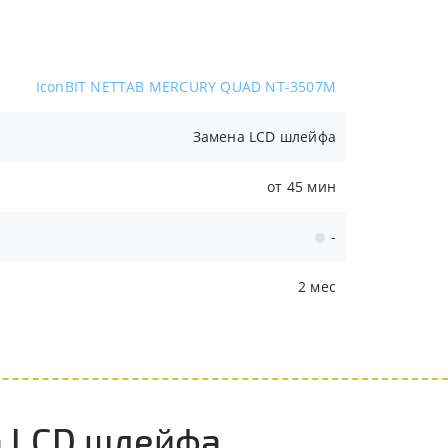
IconBIT NETTAB MERCURY QUAD NT-3507M
Замена LCD шлейфа
от 45 мин
-
2 мес
а LCD шлейфа