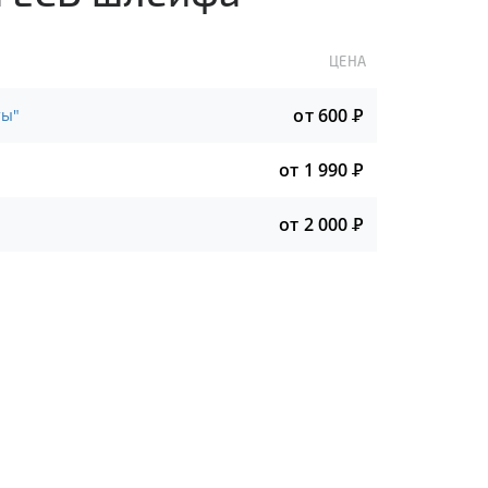
ЦЕНА
от 600
Р
ты"
от 1 990
Р
от 2 000
Р