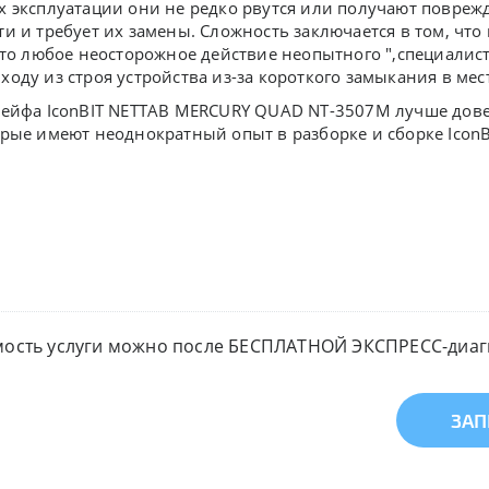
 эксплуатации они не редко рвутся или получают повреж
и и требует их замены. Сложность заключается в том, чт
что любое неосторожное действие неопытного ",специалиста
оду из строя устройства из-за короткого замыкания в мес
лейфа IconBIT NETTAB MERCURY QUAD NT-3507M лучше до
орые имеют неоднократный опыт в разборке и сборке Ico
мость услуги можно после БЕСПЛАТНОЙ ЭКСПРЕСС-диагн
ЗАП