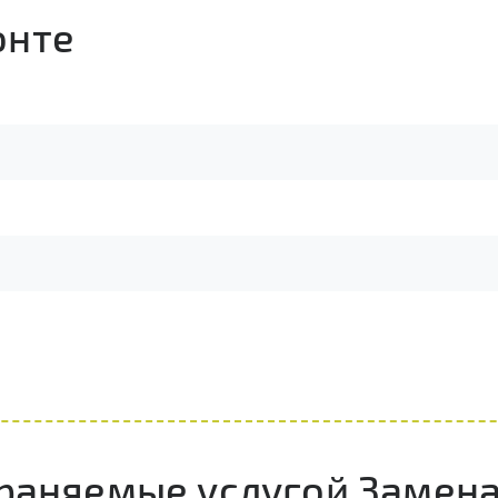
онте
траняемые услугой Замен