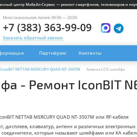
исный центр Мобайл-Сервис — ремонт смартфонов, телевизоров и ноут
Многоканальная линия, 09:00 — 20:00
+7 (383) 363-99-09
Заказать обратный звонок
формация
Партнёрам
Контакты
IconBIT NETTAB MERCURY QUAD NT-3507M
Замена LCD шлейфа
фа - Ремонт IconBIT 
IconBIT NETTAB MERCURY QUAD NT-3507M или RF-кабеля
т, дисплеев, клавиатур, антенн и различных электронны
 соединители, которые называют шлейфами или КА кабеле