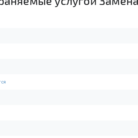
траняемые услугой Замен
тся