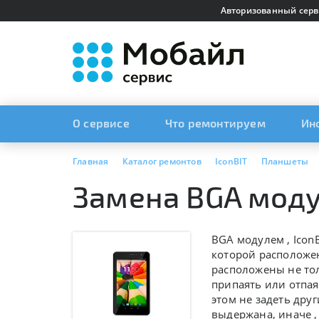
Авторизованный серв
О сервисе
Что ремонтируем
Ин
Главная
Каталог ремонтов
IconBIT
Планшеты
Замена BGA модул
BGA модулем ,
IconB
которой расположен
расположены не тол
припаять или отпая
этом не задеть дру
выдержана, иначе 