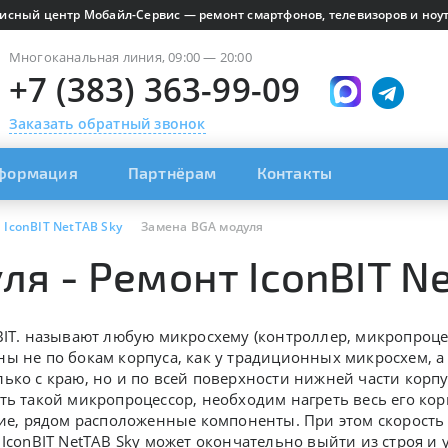
исный центр Мобайл-Сервис — ремонт смартфонов, телевизоров и ноут
Многоканальная линия, 09:00 — 20:00
+7 (383) 363-99-09
Заказать обратный звонок
формация
Партнёрам
Контакты
IconBIT NetTAB Sky
Замена BGA модуля
я - Ремонт IconBIT N
IT.
называют любую микросхему (контроллер, микропроцес
ы не по бокам корпуса, как у традиционных микросхем, а
ько с краю, но и по всей поверхности нижней части корп
ть такой микропроцессор, необходим нагреть весь его кор
гие, рядом расположенные компоненты. При этом скорость
,
IconBIT NetTAB Sky может окончательно выйти из строя и 