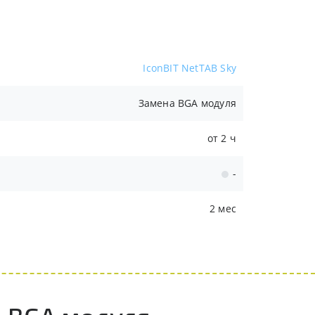
IconBIT NetTAB Sky
Замена BGA модуля
от 2 ч
-
2 мес