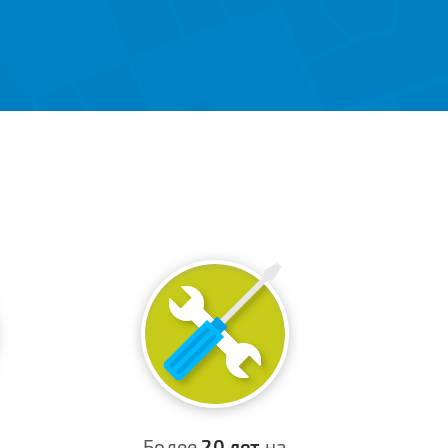
Более
20 лет
на