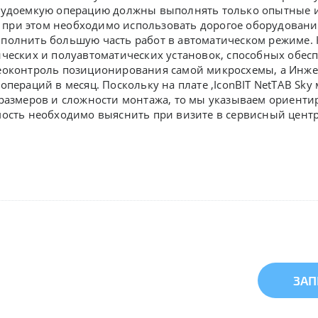
рудоемкую операцию должны выполнять только опытные и
и при этом необходимо использовать дорогое оборудован
полнить большую часть работ в автоматическом режиме. 
ических и полуавтоматических установок, способных обе
еоконтроль позиционирования самой микросхемы, а Инж
операций в месяц. Поскольку на плате ,
IconBIT NetTAB Sk
 размеров и сложности монтажа, то мы указываем ориенти
мость необходимо выяснить при визите в сервисный центр
ЗАП