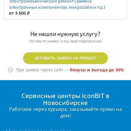
Электромеханический ремонт (замена
электронных компонентов, микросхем и пр.)
от 3 500
Р
Не нашли нужную услугу?
Оставьте заявку и мы вам перезвоним
ОСТАВИТЬ ЗАЯВКУ НА РЕМОНТ
При заявке через сайт
—
бонусы и выгода до 30%
Сервисные центры IconBIT в
Новосибирске
Работаем через курьера, заказывайте прямо на
дом!