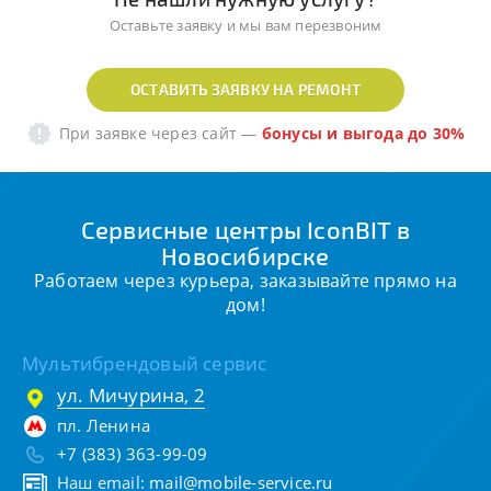
Оставьте заявку и мы вам перезвоним
ОСТАВИТЬ ЗАЯВКУ НА РЕМОНТ
При заявке через сайт
—
бонусы и выгода до 30%
Сервисные центры IconBIT в
Новосибирске
Работаем через курьера, заказывайте прямо на
дом!
Мультибрендовый сервис
ул. Мичурина, 2
пл. Ленина
+7 (383) 363-99-09
Наш email:
mail@mobile-service.ru