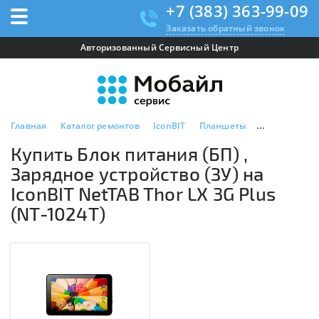
+7 (383) 363-99-09
Заказать обратный звонок
Авторизованный Сервисный Центр
Главная
Каталог ремонтов
IconBIT
Планшеты
IconBIT NetTA
Купить Блок питания (БП) ,
Зарядное устройство (ЗУ) на
IconBIT NetTAB Thor LX 3G Plus
(NT-1024T)