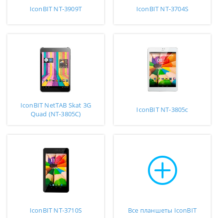
IconBIT NT-3909T
IconBIT NT-3704S
IconBIT NetTAB Skat 3G
IconBIT NT-3805c
Quad (NT-3805C)
IconBIT NT-3710S
Все планшеты IconBIT