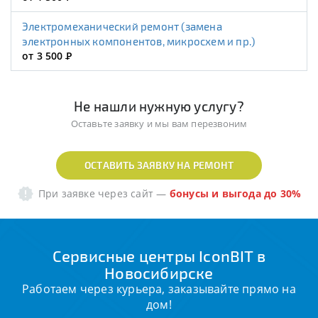
Электромеханический ремонт (замена
электронных компонентов, микросхем и пр.)
от 3 500
Р
Не нашли нужную услугу?
Оставьте заявку и мы вам перезвоним
ОСТАВИТЬ ЗАЯВКУ НА РЕМОНТ
При заявке через сайт
—
бонусы и выгода до 30%
Сервисные центры IconBIT в
Новосибирске
Работаем через курьера, заказывайте прямо на
дом!