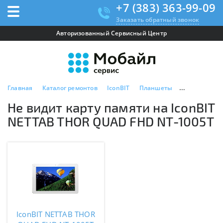
+7 (383) 363-99-09
Заказать обратный звонок
Авторизованный Сервисный Центр
Главная
Каталог ремонтов
IconBIT
Планшеты
IconBIT NET
Не видит карту памяти на IconBIT
NETTAB THOR QUAD FHD NT-1005T
IconBIT NETTAB THOR