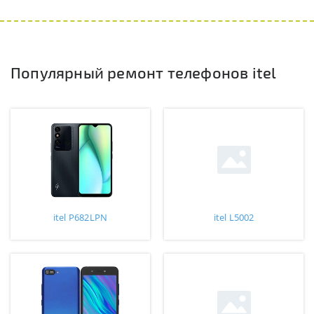
Популярный ремонт телефонов itel
itel P682LPN
itel L5002