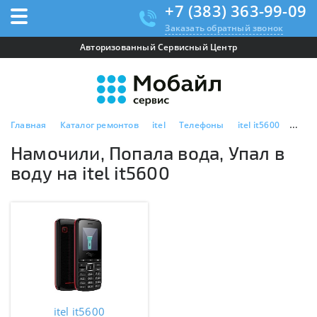
+7 (383) 363-99-09
Заказать обратный звонок
Авторизованный Сервисный Центр
Главная
Каталог ремонтов
itel
Телефоны
itel it5600
Намоч
Намочили, Попала вода, Упал в
воду на itel it5600
itel it5600