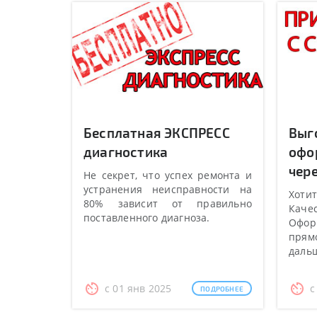
Бесплатная ЭКСПРЕСС
Выг
диагностика
офо
чере
Не секрет, что успех ремонта и
устранения неисправности на
Хотит
80% зависит от правильно
Качес
поставленного диагноза.
Оформ
прямо
даль
с 01 янв 2025
с
ПОДРОБНЕЕ