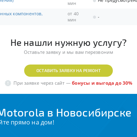
чения)
Не предусмотрен
мин
от 40
-
мин
Не нашли нужную услугу?
Оставьте заявку и мы вам перезвоним
ОСТАВИТЬ ЗАЯВКУ НА РЕМОНТ
При заявке через сайт
—
бонусы и выгода до 30%
Motorola в Новосибирске
йте прямо на дом!