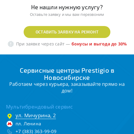
Не нашли нужную услугу?
Оставьте заявку и мы вам перезвоним
ОСТАВИТЬ ЗАЯВКУ НА РЕМОНТ
При заявке через сайт
—
бонусы и выгода до 30%
Сервисные центры Prestigio в
Новосибирске
Работаем через курьера, заказывайте прямо на
дом!
Мультибрендовый сервис
ул. Мичурина, 2
пл. Ленина
+7 (383) 363-99-09