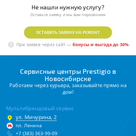
Не нашли нужную услугу?
Оставьте заявку и мы вам перезвоним
ОСТАВИТЬ ЗАЯВКУ НА РЕМОНТ
При заявке через сайт
—
бонусы и выгода до 30%
Сервисные центры Prestigio в
Новосибирске
Работаем через курьера, заказывайте прямо на
дом!
Мультибрендовый сервис
ул. Мичурина, 2
пл. Ленина
+7 (383) 363-99-09