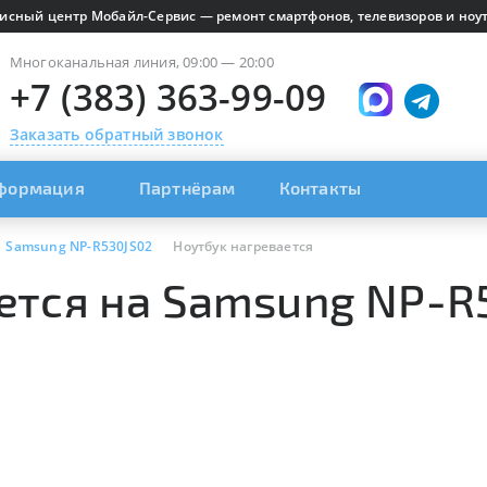
исный центр Мобайл-Сервис — ремонт смартфонов, телевизоров и ноут
Многоканальная линия, 09:00 — 20:00
+7 (383) 363-99-09
Заказать обратный звонок
формация
Партнёрам
Контакты
Samsung NP-R530JS02
Ноутбук нагревается
ется на Samsung NP-R