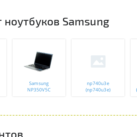
 ноутбуков Samsung
Samsung
np740u3e
NP350V5C
(np740u3e)
нтов