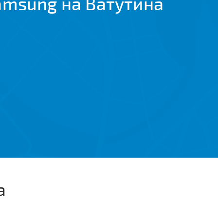
amsung на Ватутина
а