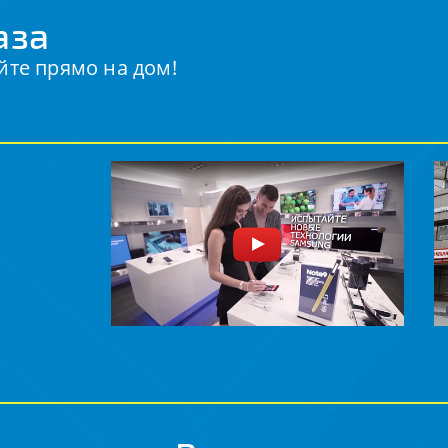
аза
йте прямо на дом!