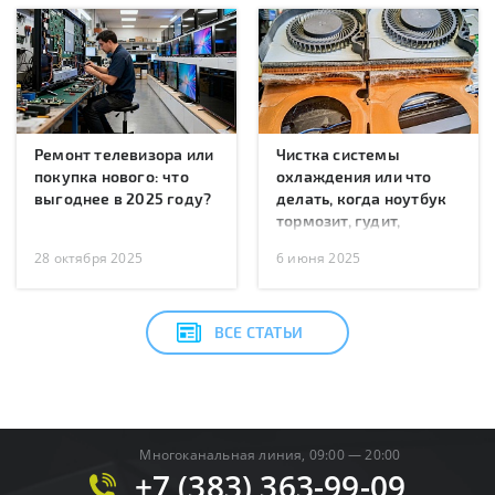
Ремонт телевизора или
Чистка системы
покупка нового: что
охлаждения или что
выгоднее в 2025 году?
делать, когда ноутбук
тормозит, гудит,
перегревается или
28 октября 2025
6 июня 2025
перезагружается?
ВСЕ СТАТЬИ
Многоканальная линия, 09:00 — 20:00
+7 (383) 363-99-09