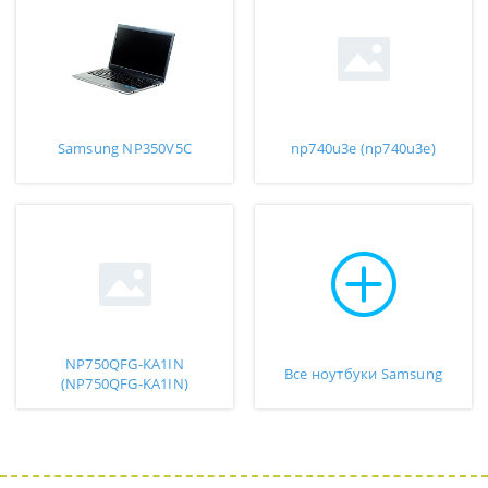
Samsung NP350V5C
np740u3e (np740u3e)
NP750QFG-KA1IN
Все ноутбуки Samsung
(NP750QFG-KA1IN)