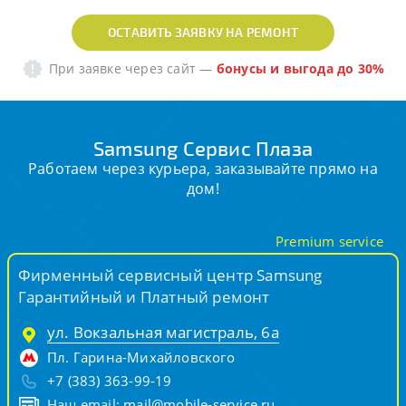
ОСТАВИТЬ ЗАЯВКУ НА РЕМОНТ
При заявке через сайт
—
бонусы и выгода до 30%
Samsung Сервис Плаза
Работаем через курьера, заказывайте прямо на
дом!
Premium service
Фирменный сервисный центр Samsung
Гарантийный и Платный ремонт
ул. Вокзальная магистраль, 6а
Пл. Гарина-Михайловского
+7 (383) 363-99-19
Наш email:
mail@mobile-service.ru