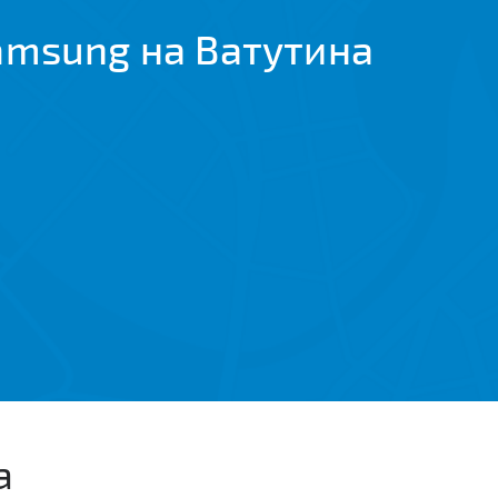
amsung на Ватутина
а