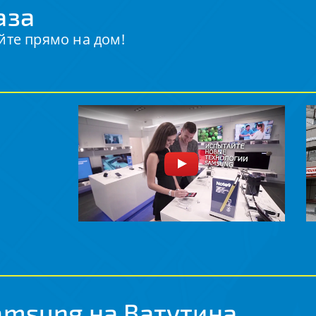
аза
йте прямо на дом!
amsung на Ватутина