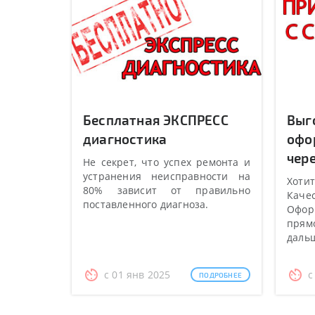
Бесплатная ЭКСПРЕСС
Выг
диагностика
офо
чере
Не секрет, что успех ремонта и
устранения неисправности на
Хотит
80% зависит от правильно
Качес
поставленного диагноза.
Оформ
прямо
даль
с 01 янв 2025
с
ПОДРОБНЕЕ