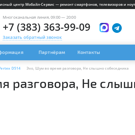
исный центр Мобайл-Сервис — ремонт смартфонов, телевизоров и ноут
Многоканальная линия, 09:00 — 20:00
+7 (383) 363-99-09
Заказать обратный звонок
формация
Партнёрам
Контакты
Vertex D514
Эхо, Шум во время разговора, Не слышно собеседника
мя разговора, Не слы