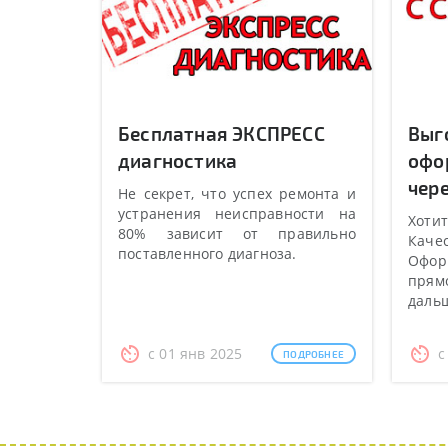
Бесплатная ЭКСПРЕСС
Выг
диагностика
офо
чере
Не секрет, что успех ремонта и
устранения неисправности на
Хотит
80% зависит от правильно
Качес
поставленного диагноза.
Оформ
прямо
даль
с 01 янв 2025
с
ПОДРОБНЕЕ