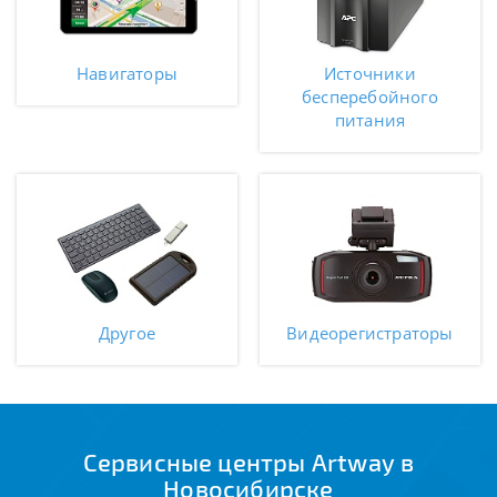
Навигаторы
Источники
бесперебойного
питания
Другое
Видеорегистраторы
Сервисные центры Artway в
Новосибирске