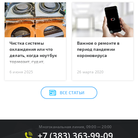
Чистка системы
Важное о ремонте в
охлаждения или что
период пандемии
делать, когда ноутбук
короновируса
тормозит, гудит,
перегревается или
6 июня 2025
26 марта 2020
перезагружается?
ВСЕ СТАТЬИ
Многоканальная линия, 09:00 — 20:00
+7 (383) 363-99-09