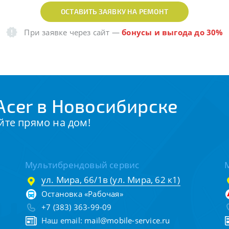
ОСТАВИТЬ ЗАЯВКУ НА РЕМОНТ
При заявке через сайт
—
бонусы и выгода до 30%
Acer в Новосибирске
йте прямо на дом!
Мультибрендовый сервис
ул. Мира, 66/1в (ул. Мира, 62 к1)
Остановка «Рабочая»
+7 (383) 363-99-09
Наш email:
mail@mobile-service.ru