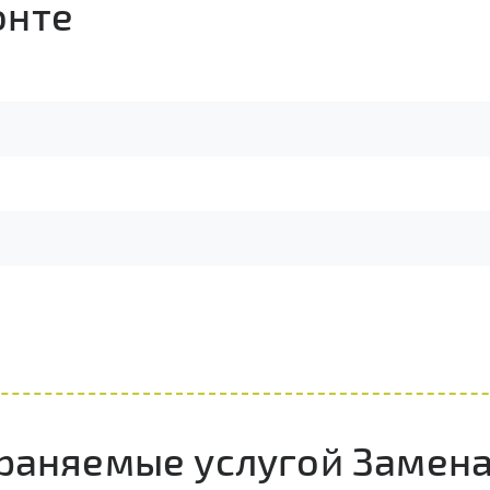
онте
траняемые услугой Замен