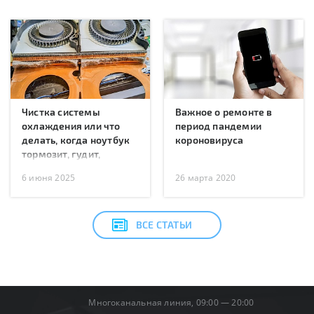
Чистка системы
Важное о ремонте в
охлаждения или что
период пандемии
делать, когда ноутбук
короновируса
тормозит, гудит,
перегревается или
6 июня 2025
26 марта 2020
перезагружается?
ВСЕ СТАТЬИ
Многоканальная линия, 09:00 — 20:00