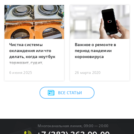
Чистка системы
Важное о ремонте в
охлаждения или что
период пандемии
делать, когда ноутбук
короновируса
тормозит, гудит,
перегревается или
6 июня 2025
26 марта 2020
перезагружается?
ВСЕ СТАТЬИ
Многоканальная линия, 09:00 — 20:00