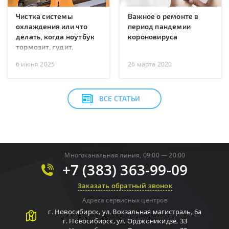
Чистка системы
Важное о ремонте в
охлаждения или что
период пандемии
делать, когда ноутбук
короновируса
тормозит, гудит,
перегревается или
6 июня 2025
26 марта 2020
перезагружается?
ВСЕ СТАТЬИ
Многоканальная линия, 09:00 — 20:00
+7 (383) 363-99-09
Заказать обратный звонок
Адреса сервисных центров
г.
Новосибирск
,
ул. Вокзальная магистраль, 6а
г.
Новосибирск
,
ул. Орджоникидзе, 33