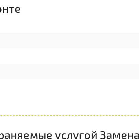
онте
траняемые услугой Замена