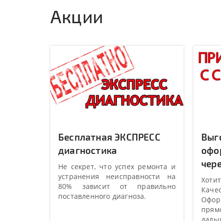
Акции
Бесплатная ЭКСПРЕСС
Выг
диагностика
офо
чере
Не секрет, что успех ремонта и
устранения неисправности на
Хотит
80% зависит от правильно
Качес
поставленного диагноза.
Оформ
прямо
даль