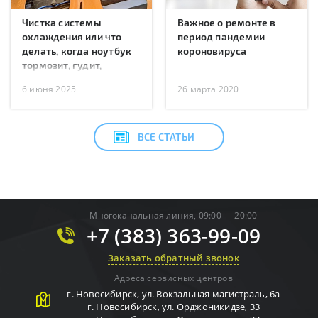
Чистка системы
Важное о ремонте в
охлаждения или что
период пандемии
делать, когда ноутбук
короновируса
тормозит, гудит,
перегревается или
6 июня 2025
26 марта 2020
перезагружается?
ВСЕ СТАТЬИ
Многоканальная линия, 09:00 — 20:00
+7 (383) 363-99-09
Заказать обратный звонок
Адреса сервисных центров
г.
Новосибирск
,
ул. Вокзальная магистраль, 6а
г.
Новосибирск
,
ул. Орджоникидзе, 33