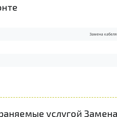
онте
Замена кабеля 
раняемые услугой Замена