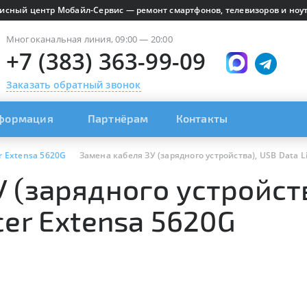
исный центр Мобайл-Сервис — ремонт смартфонов, телевизоров и ноут
Многоканальная линия, 09:00 — 20:00
+7 (383) 363-99-09
Заказать обратный звонок
формация
Партнёрам
Контакты
r Extensa 5620G
Замена кабеля ЗУ (зарядного устройства), USB Data L
 (зарядного устройств
cer Extensa 5620G