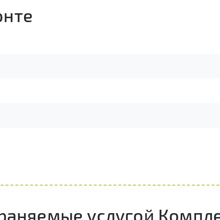
онте
траняемые услугой Компле