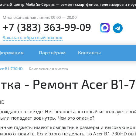
исный центр Мобайл-Сервис — ремонт смартфонов, телевизоров и ноут
Многоканальная линия, 09:00 — 20:00
+7 (383) 363-99-09
Заказать обратный звонок
формация
Партнёрам
Контакты
er B1-730HD
Комплексная чистка
тка - Ремонт Acer B1-
HD
вождают нас везде. Нет человека, который использует свой
 пыли попадает вовнутрь. Чем это опасно?
енные гаджеты имеют компактные размеры и высокую мощно
вно отводить. Если этого не делать, то Acer B1-730HD вый