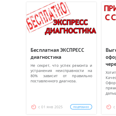
Бесплатная ЭКСПРЕСС
Выг
диагностика
офо
чере
Не секрет, что успех ремонта и
устранения неисправности на
Хотит
80% зависит от правильно
Качес
поставленного диагноза.
Оформ
прямо
даль
с 01 янв 2025
с
ПОДРОБНЕЕ